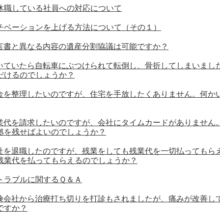
休職している社員への対応について
チベーションを上げる方法について（その１）
言書と異なる内容の遺産分割協議は可能ですか？
いていたら自転車にぶつけられて転倒し、骨折してしまいました
だけるのでしょうか？
金を整理したいのですが、住宅を手放したくありません。何か
業代を請求したいのですが、会社にタイムカードがありません
拠を残せばよいのでしょうか？
社を退職したのですが、残業をしても残業代を一切払ってもら
残業代を払ってもらえるのでしょうか？
トラブルに関するＱ＆Ａ
険会社から治療打ち切りを打診もされましたが、痛みが改善し
ですか？