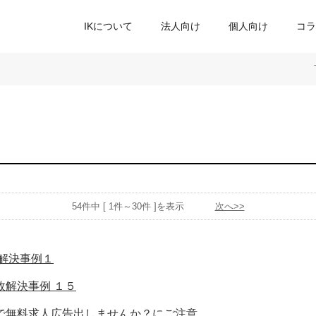
IKについて
法人向け
個人向け
コラ
54件中 [ 1件～30件 ]を表示
次へ>>
 解決事例１
故解決事例 １５
で無料求人広告出しませんか？にご注意